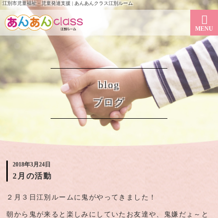
江別市児童福祉・児童発達支援 | あんあんクラス江別ルーム
MENU
blog
ブログ
2018年3月24日
2月の活動
２月３日江別ルームに鬼がやってきました！
朝から鬼が来ると楽しみにしていたお友達や、鬼嫌だょ～と