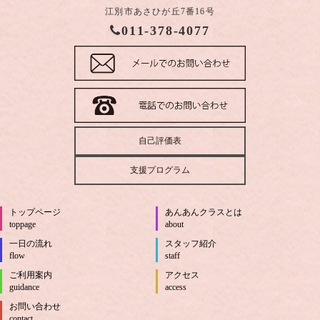
江別市あさひが丘7番16号
011-378-4077
自己評価表
支援プログラム
トップページ
あんあんクラスとは
toppage
about
一日の流れ
スタッフ紹介
flow
staff
ご利用案内
アクセス
guidance
access
お問い合わせ
contact