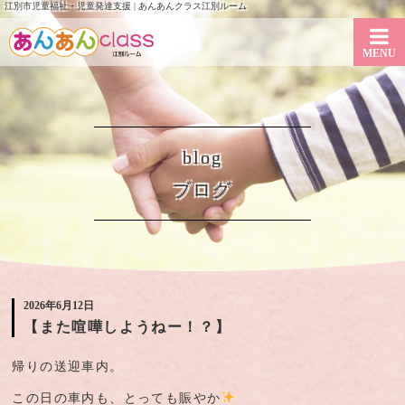
江別市児童福祉・児童発達支援 | あんあんクラス江別ルーム
MENU
blog
ブログ
2026年6月12日
【また喧嘩しようねー！？】
帰りの送迎車内。
この日の車内も、とっても賑やか