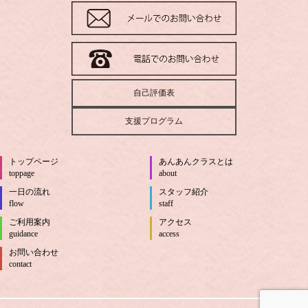
自己評価表
支援プログラム
トップページ
あんあんクラスとは
toppage
about
一日の流れ
スタッフ紹介
flow
staff
ご利用案内
アクセス
guidance
access
お問い合わせ
contact