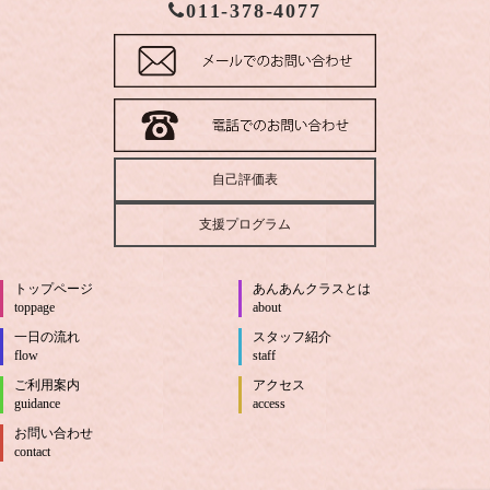
011-378-4077
自己評価表
支援プログラム
トップページ
あんあんクラスとは
toppage
about
一日の流れ
スタッフ紹介
flow
staff
ご利用案内
アクセス
guidance
access
お問い合わせ
contact